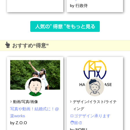
by
行政侍
おすすめ“得意”
動画/写真/画像
デザイン/イラスト/ライテ
写真や動画！結婚式に！@
ィング
楽works
ロゴデザイン承ります
by Z.O.O
🧑🏼‍🎨
by NOBU