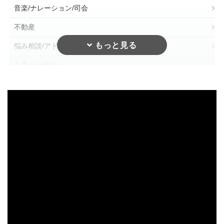
音楽/ナレーション/司会
不動産
悩み相談/アドバイス
お手伝い/代行
美容/ファッション/健康
営繕（建築関係）
くらし（電気・水道etc.）
造園/剪定
家庭教師
翻訳/語学
士業（税理士・行政書士etc.）
講演講師