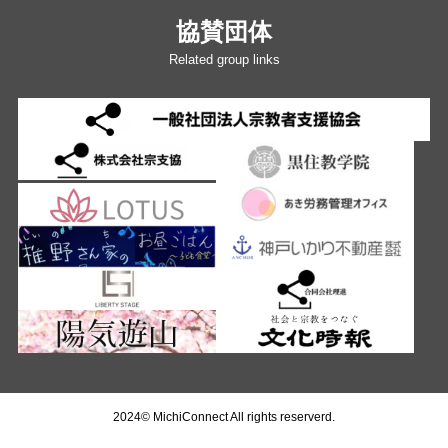
協賛団体
Related group links
2024©
MichiConnect
All rights reserverd.