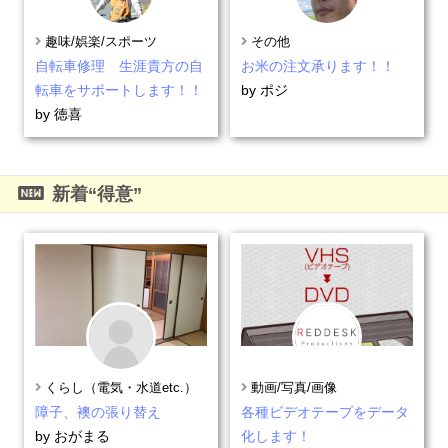
趣味/娯楽/スポーツ
その他
自転車修理 生涯貴方の自
お米の注文承ります！！
転車をサポートします！！
by ポジ
by 徳喜
新着“得意”
くらし（電気・水道etc.）
動画/写真/画像
障子、襖の張り替え
各種ビデオテープをデータ
by おがまる
化します！