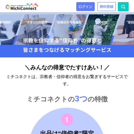
＼みんなの得意でたすけあい！／
ミチコネクトは、宗教者・信仰者の得意をお繋ぎするサービスで
す。
3つ
ミチコネクトの
の特徴
出品は“信仰者”限定