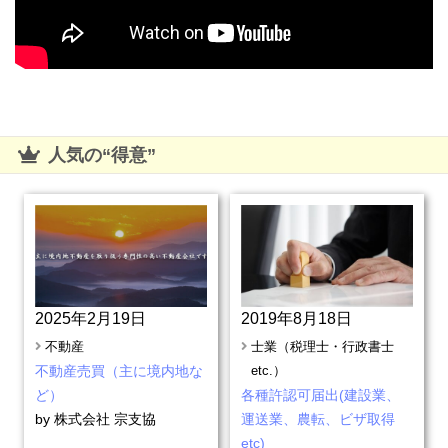
趣味/娯楽/スポーツ
その他
人気の“得意”
2025年2月19日
2019年8月18日
不動産
士業（税理士・行政書士
不動産売買（主に境内地な
etc.）
ど）
各種許認可届出(建設業、
by
株式会社 宗支協
運送業、農転、ビザ取得
etc)