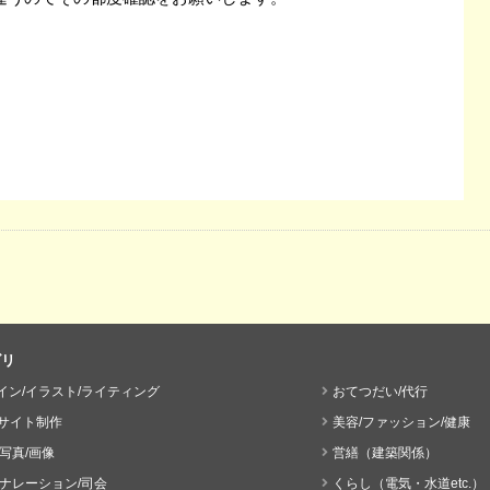
ゴリ
イン/イラスト/ライティング
おてつだい/代行
bサイト制作
美容/ファッション/健康
/写真/画像
営繕（建築関係）
/ナレーション/司会
くらし（電気・水道etc.）