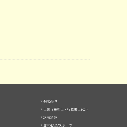
翻訳/語学
士業（税理士・行政書士etc.）
講演講師
趣味/娯楽/スポーツ