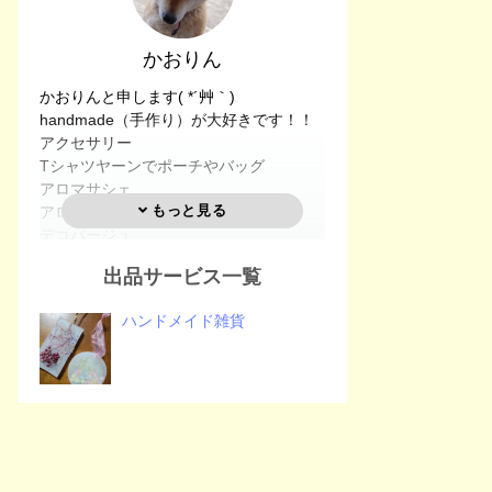
かおりん
かおりんと申します( *´艸｀)
handmade（手作り）が大好きです！！
アクセサリー
Tシャツヤーンでポーチやバッグ
アロマサシェ
アロマキャンドル
デコパージュ
レジン
出品サービス一覧
ドライフラワーetc...
を趣味で作っています！
ハンドメイド雑貨
ご自分のご褒美に、プレゼントにもいか
がですか？お値段や送り先などお問い合
わせ、ご質問などメッセージを頂けたら
幸いです！